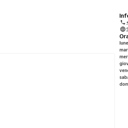
In
O
lune
mar
mer
gio
ven
sab
dom